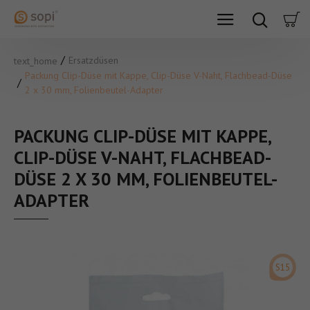
Ersatzdüsen
text_home
Packung Clip-Düse mit Kappe, Clip-Düse V-Naht, Flachbead-Düse
2 x 30 mm, Folienbeutel-Adapter
PACKUNG CLIP-DÜSE MIT KAPPE,
CLIP-DÜSE V-NAHT, FLACHBEAD-
DÜSE 2 X 30 MM, FOLIENBEUTEL-
ADAPTER
S15