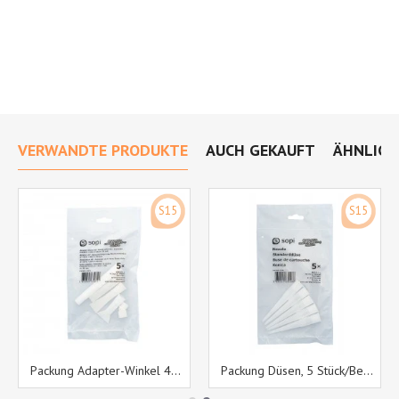
VERWANDTE PRODUKTE
AUCH GEKAUFT
ÄHNLICH
S15
S15
Packung Adapter-Winkel 45°, Düsenverlängerung, Flachbead-Düse 2 x 10 / 2 x 20 / 2 x 30 mm
Packung Düsen, 5 Stück/Beutel