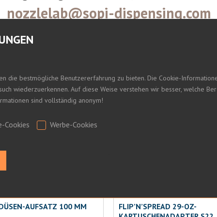
nozzlelab@sopi-dispensing.com
LUNGEN
S15
en die bestmögliche Benutzererfahrung zu bieten. Die Cookie-Informatio
esuch wiederzuerkennen. Auf diese Weise verstehen wir besser, welche Be
formationen sind vollständig anonym!
e-Cookies
Werbe-Cookies
.
DÜSEN-AUFSATZ 100 MM
FLIP’N’SPREAD 29-OZ-
KARTUSCHENADAPTER S22