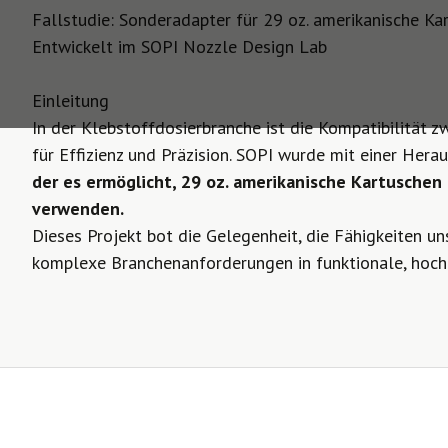
Fallstudie: Sonderadapter für 29 oz. amerikanische Ka
Entwickelt im SOPI Nozzle Design Lab
Einleitung
In der Klebstoffdosierbranche ist die Kompatibilität
für Effizienz und Präzision. SOPI wurde mit einer Hera
der es ermöglicht, 29 oz. amerikanische Kartuschen
verwenden.
Dieses Projekt bot die Gelegenheit, die Fähigkeiten un
komplexe Branchenanforderungen in funktionale, hoc