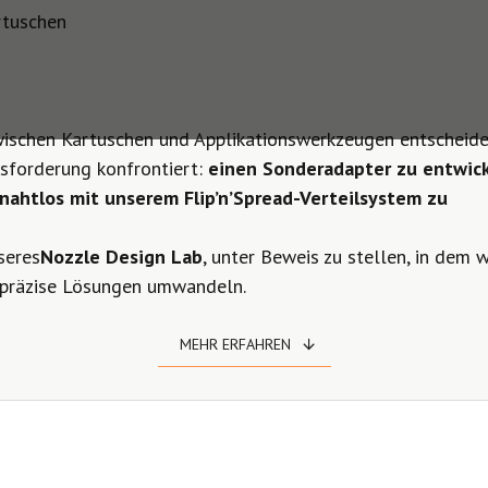
rtuschen
 zwischen Kartuschen und Applikationswerkzeugen entscheid
usforderung konfrontiert:
einen Sonderadapter zu entwick
 nahtlos mit unserem Flip’n’Spread-Verteilsystem zu
seres
Nozzle Design Lab
, unter Beweis zu stellen, in dem w
hpräzise Lösungen umwandeln.
MEHR ERFAHREN