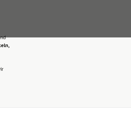
end
eln,
ir