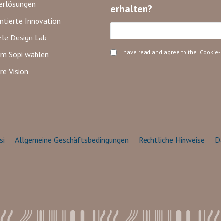
erlösungen
erhalten?
ntierte Innovation
Abo
le Design Lab
I have read and agree to the
Cookie-
m Sopi wählen
re Vision
si
Allgemeine Geschäftsbedingungen
Rechtliche Hinweise
D