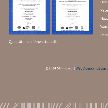
Dosi
Pate
Nozz
Waru
Unse
Qualitäts- und Umweltpolitik
Web Agency: qStom.
©2024 SOPI d.o.o. |