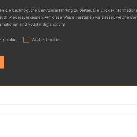
en die bestmögliche Benutzererfahrung zu bieten. Die Cookie-Informatio
esuch wiederzuerkennen. Auf diese Weise verstehen wir besser, welche Be
formationen sind vollständig anonym!
 UM IHRE PREISE ZU SEHEN
e-Cookies
Werbe-Cookies
.