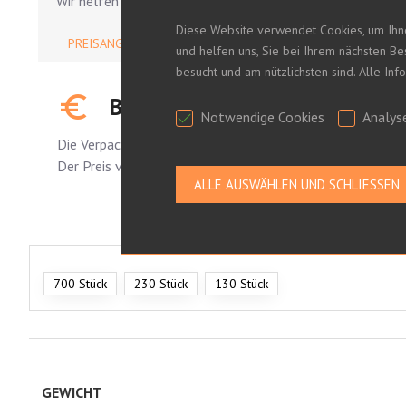
Wir helfen Ihnen gerne.
Diese Website verwendet Cookies, um Ihn
PREISANGEBOT EINHOLEN
und helfen uns, Sie bei Ihrem nächsten B
besucht und am nützlichsten sind. Alle In
BITTE MELDEN SIE SICH AN,
Notwendige Cookies
Analys
Die Verpackung ist standardmäßig..
Der Preis variiert je nach bestellter Stückzahl.
700 Stück
230 Stück
130 Stück
GEWICHT