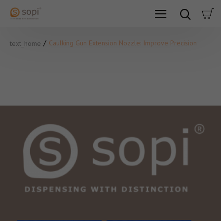
Caulking Gun Extension Nozzle: Improve Precision
text_home