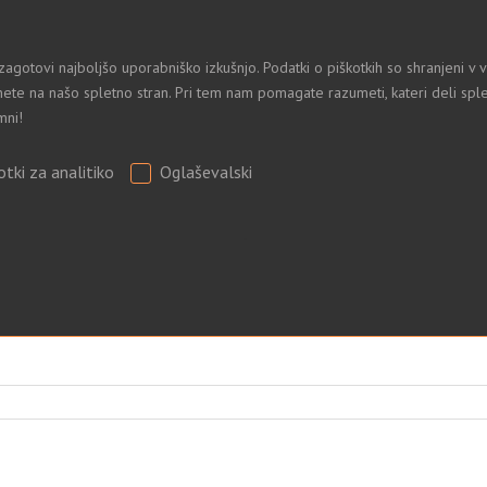
zagotovi najboljšo uporabniško izkušnjo. Podatki o piškotkih so shranjeni 
ete na našo spletno stran. Pri tem nam pomagate razumeti, kateri deli sple
mni!
otki za analitiko
Oglaševalski
.