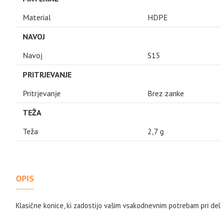
Material
HDPE
NAVOJ
Navoj
S15
PRITRJEVANJE
Pritrjevanje
Brez zanke
TEŽA
Teža
2,7 g
OPIS
Klasične konice, ki zadostijo vašim vsakodnevnim potrebam pri de