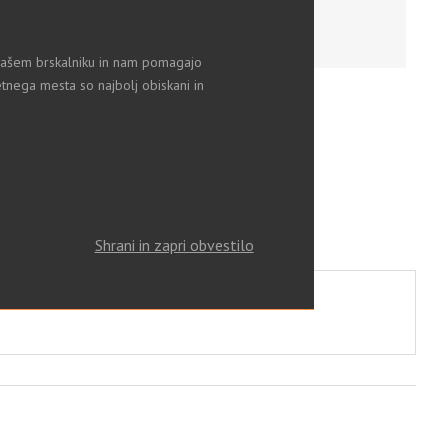
v vašem brskalniku in nam pomagajo
tnega mesta so najbolj obiskani in
Shrani in zapri obvestilo