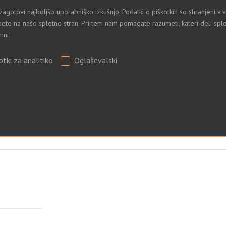
zagotovi najboljšo uporabniško izkušnjo. Podatki o piškotkih so shranjeni 
ete na našo spletno stran. Pri tem nam pomagate razumeti, kateri deli sple
mni!
otki za analitiko
Oglaševalski
.