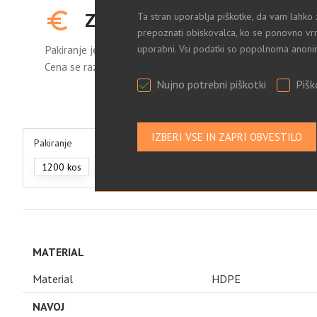
ZA OGLED CEN SE PRIJAVITE
Ta stran uporablja piškotke, da vam lahko 
prepoznati obiskovalca, ko se ponovno vrn
Pakiranje je standardno.
uporabni. Vsi podatki so popolnoma anoni
Cena se razlikuje glede na količino naročenih kosov.
Nujno potrebni piškotki
Pišk
Pakiranje
1200 kos
430 kos
260 kos
MATERIAL
Material
HDPE
NAVOJ