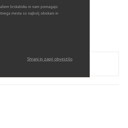
v vašem brskalniku in nam pomagajo
tnega mesta so najbolj obiskani in
Shrani in zapri obvestilo