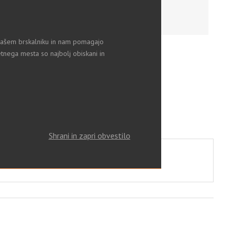
v vašem brskalniku in nam pomagajo
tnega mesta so najbolj obiskani in
Shrani in zapri obvestilo