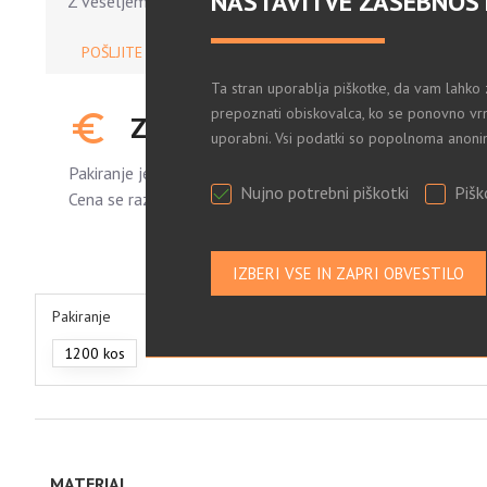
NASTAVITVE ZASEBNOS
Z veseljem vam pomagamo.
POŠLJITE POVPRAŠEVANJE
Ta stran uporablja piškotke, da vam lahko 
prepoznati obiskovalca, ko se ponovno vrn
ZA OGLED CEN SE PRIJAVITE
uporabni. Vsi podatki so popolnoma anoni
Pakiranje je standardno.
Nujno potrebni piškotki
Pišk
Cena se razlikuje glede na količino naročenih kosov.
Pakiranje
1200 kos
MATERIAL