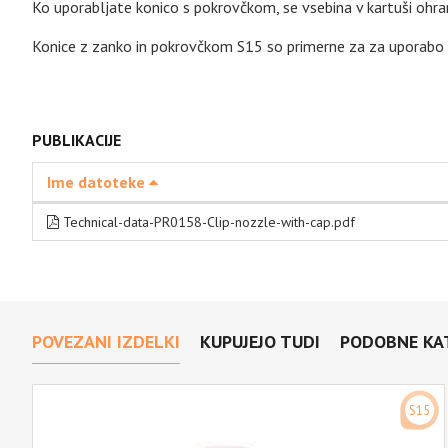
Ko uporabljate konico s pokrovčkom, se vsebina v kartuši ohra
Konice z zanko in pokrovčkom S15 so primerne za za uporabo 
PUBLIKACIJE
Ime datoteke
Technical-data-PR0158-Clip-nozzle-with-cap.pdf
POVEZANI IZDELKI
KUPUJEJO TUDI
PODOBNE KA
S15