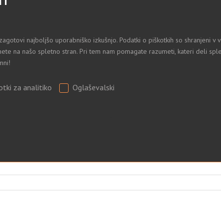
TI
zagotovi najboljšo uporabniško izkušnjo. Podatki o piškotkih so shranjeni 
ete na našo spletno stran. Pri tem nam pomagate razumeti, kateri deli sple
mni!
otki za analitiko
Oglaševalski
.