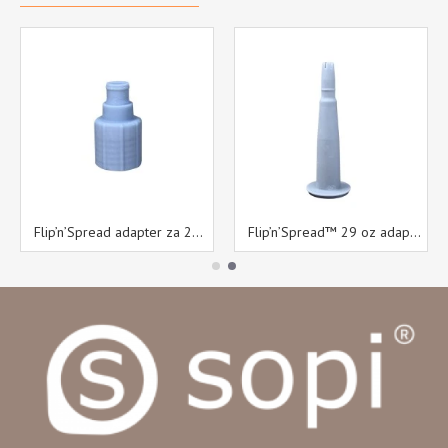
Flip’n’Spread adapter za 29 oz kartuše S22
Flip’n’Spread™ 29 oz adapter za konice