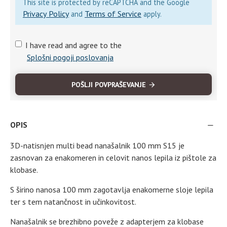
This site is protected by reCAPTCHA and the Google
Privacy Policy
Terms of Service
and
apply.
I have read and agree to the
Splošni pogoji poslovanja
POŠLJI POVPRAŠEVANJE
OPIS
3D-natisnjen multi bead nanašalnik 100 mm S15 je
zasnovan za enakomeren in celovit nanos lepila iz pištole za
klobase.
S širino nanosa 100 mm zagotavlja enakomerne sloje lepila
ter s tem natančnost in učinkovitost.
Nanašalnik se brezhibno poveže z adapterjem za klobase