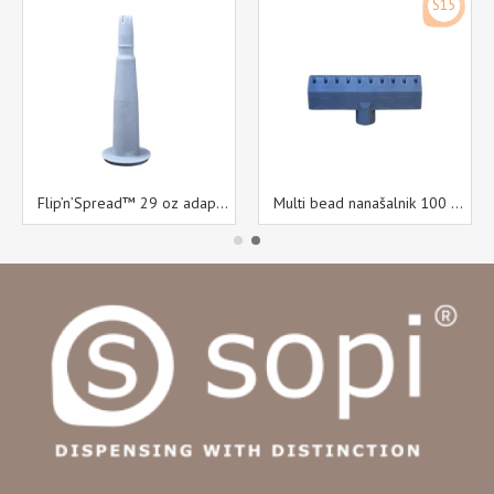
S15
Flip’n’Spread™ 29 oz adapter za konice
Multi bead nanašalnik 100 mm S15