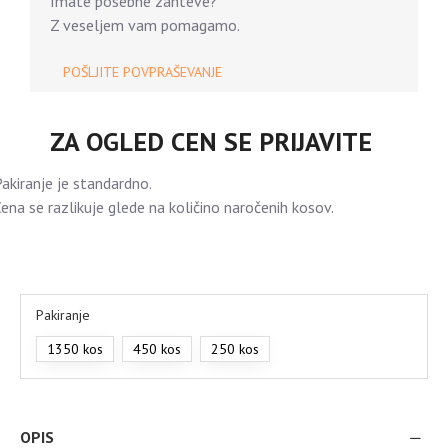
Imate posebne zahteve?
Z veseljem vam pomagamo.
POŠLJITE POVPRAŠEVANJE
ZA OGLED CEN SE PRIJAVITE
akiranje je standardno.
ena se razlikuje glede na količino naročenih kosov.
Pakiranje
1350 kos
450 kos
250 kos
OPIS