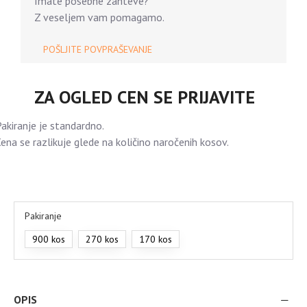
Imate posebne zahteve?
Z veseljem vam pomagamo.
POŠLJITE POVPRAŠEVANJE
ZA OGLED CEN SE PRIJAVITE
akiranje je standardno.
ena se razlikuje glede na količino naročenih kosov.
Pakiranje
900 kos
270 kos
170 kos
OPIS