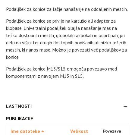
Podaljšek za konice za lažje nanašanje na oddaljenih mestih.
Podaljšek za konice se privije na kartušo ali adapter za
klobase. Univerzalni podaljšek olajša nanašanje mas na
težko dostopnih mestih, globokih razpokah in odprtinah, pri
delu na višini ter drugih dostopnih povišanih ali nizko ležečih
mestih, ki nanos mase. Možno je povezati več podaljškov za
konice.
Podaljšek za konice M15/S15 omogoča povezavo med
komponentami z navojem M15 in S15.
LASTNOSTI
PUBLIKACIJE
Ime datoteke
Velikost
Povezava