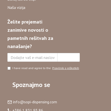
Naša vizija
Želite prejemati
zanimive novosti o
pametnih rešitvah za
nanašanje?
Naročite se
I have read and agree to the
Pravilnik o piškotkih
Spoznajmo se
info@sopi-dispensing.com
+386 1 831 93 86