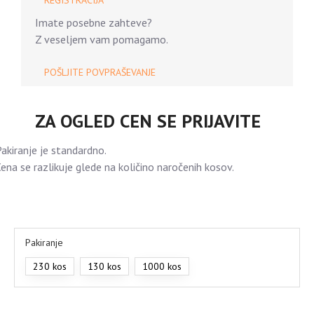
REGISTRACIJA
Imate posebne zahteve?
Z veseljem vam pomagamo.
POŠLJITE POVPRAŠEVANJE
ZA OGLED CEN SE PRIJAVITE
akiranje je standardno.
ena se razlikuje glede na količino naročenih kosov.
Pakiranje
230 kos
130 kos
1000 kos