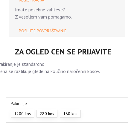
REGISTRACIJA
Imate posebne zahteve?
Z veseljem vam pomagamo.
POŠLJITE POVPRAŠEVANJE
ZA OGLED CEN SE PRIJAVITE
akiranje je standardno.
ena se razlikuje glede na količino naročenih kosov.
Pakiranje
1200 kos
280 kos
180 kos