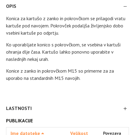
OPIS
Konica za kartušo z zanko in pokrovčkom se prilagodi vratu
kartuše pod navojem. Pokrovček podaljša življenjsko dobo
vsebini kartuše po odprtju.
Ko uporabljate konico s pokrovčkom, se vsebina v kartuši
ohranja dlje časa. Kartušo lahko ponovno uporabite v
naslednjih nekaj urah.
Konice z zanko in pokrovčkom M15 so primerne za za
uporabo na standardnih M15 navojih.
LASTNOSTI
PUBLIKACIJE
Ime datoteke
Velikost
Povezava